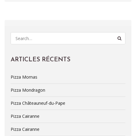
S
e
a
r
c
ARTICLES RÉCENTS
h
f
Pizza Mornas
o
r
:
Pizza Mondragon
Pizza Châteauneuf-du-Pape
Pizza Cairanne
Pizza Cairanne