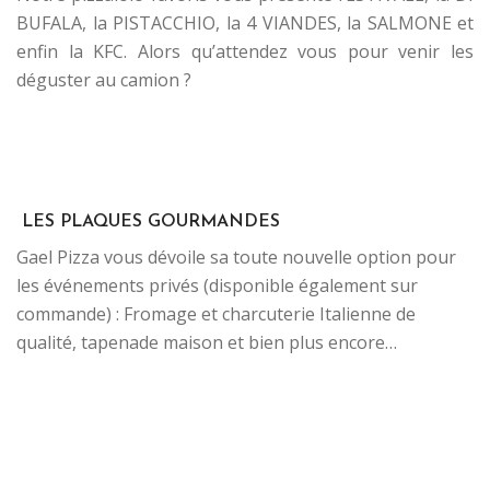
BUFALA, la PISTACCHIO, la 4 VIANDES, la SALMONE et
enfin la KFC. Alors qu’attendez vous pour venir les
déguster au camion ?
.
.
Evénements privés entreprises camion pizzas.
FOOD TRUCK VAUCLUSE ÉVÉNEMENTIEL
LES PLAQUES GOURMANDES
Gael Pizza vous dévoile sa toute nouvelle option pour
les événements privés (disponible également sur
commande) : Fromage et charcuterie Italienne de
qualité, tapenade maison et bien plus encore…
..
..
..
..