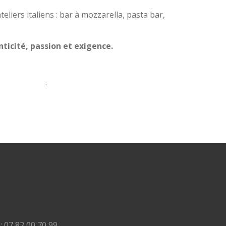
ateliers italiens : bar à mozzarella, pasta bar,
ticité, passion et exigence.
.
: 07 82 00 70 99